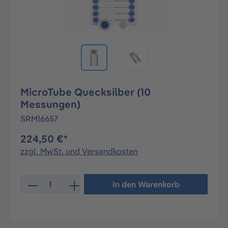
MicroTube Quecksilber (10
Messungen)
SRM16657
224,50 €*
zzgl. MwSt. und Versandkosten
Produkt Anzahl: Gib den gewünschten Wert ein oder be
In den Warenkorb