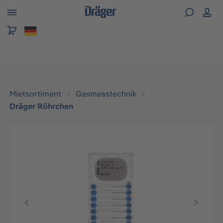
alt springen
Mietsortiment
Gasmesstechnik
Dräger Röhrchen
Bildergalerie überspringen