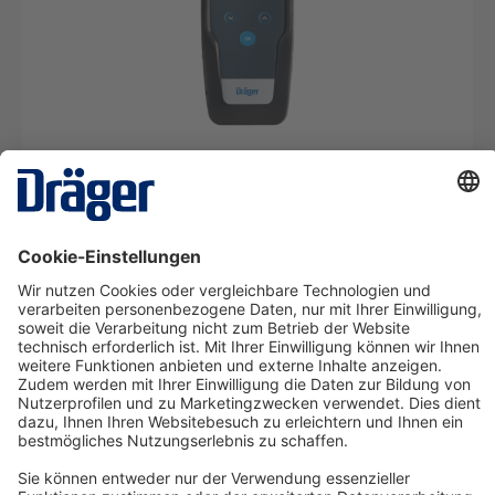
X-act 7000
SRM14913
Ab 31,83 €* pro Tag
Details
Technology
for Life