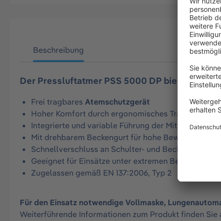
Beschreibung
Der Pressluftatmer PSS 5000 DP bietet zuverl
Frei tragbares
Atemschutzgerät
Hoher Komfort durch ergonomisches Tragesystem
Integrierte und variable Führung der Mittel- und H
Mit drehbarem Beckengurt für hohe Bewegungsfreih
Schnellverschluss an Schulter- und Beckengurt
Geeignet für Einsätze unter extremen Bedingungen
Zugelassen gemäß EN 137:2006, Typ 2
Für den Einsatz notwendige Vollmaske, Lungenautomat
Weiterführende Informationen zum Produkt finden Sie 