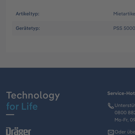
Artikeltyp:
Mietartike
Gerätetyp:
PSS 500
Technology
Service-Hot
for Life
Unterstü
0800 88
Mo-Fr, 09
Oder übe