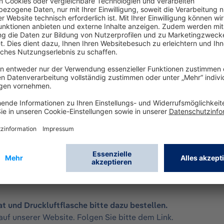
ässigen Atemschutz und wurde entwickelt für Feuerw
ochdruckleitungen
eit
 durch hochwertige Materialien wie Edelstahlschnallen und
 und Druckluftflasche bitte dazu bestellen.
auf unserer Website. Folgen Sie bitte dem
Link
.