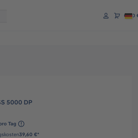
0,00 
SS 5000 DP
pro Tag
gskosten
39,60 €*