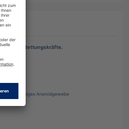
ehr- und Rettungskräfte.
 strapazierfähiges Aramidgewebe