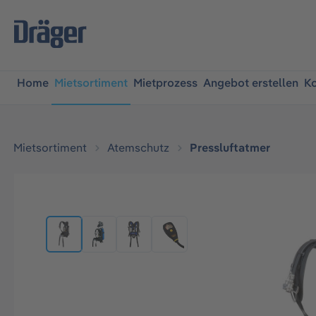
springen
Zur Hauptnavigation springen
Home
Mietsortiment
Mietprozess
Angebot erstellen
Ko
Mietsortiment
Atemschutz
Pressluftatmer
Bildergalerie überspringen