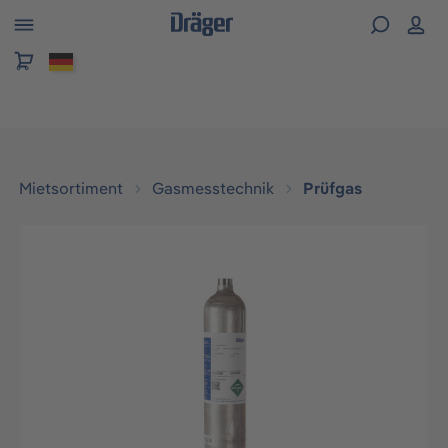
alt springen
Mietsortiment
Gasmesstechnik
Prüfgas
Bildergalerie überspringen