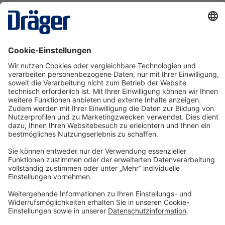
X-dock Set 5300 für die Pac Serie
SRM09205
Ab 22,31 €* pro Tag
Details
Technology
for Life
Service-Hotline
Shop Service