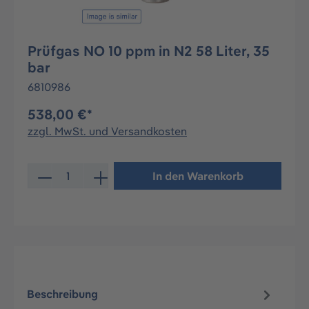
Prüfgas NO 10 ppm in N2 58 Liter, 35
bar
6810986
538,00 €*
zzgl. MwSt. und Versandkosten
Produkt Anzahl: Gib den gewünschten Wert ein oder be
In den Warenkorb
Beschreibung