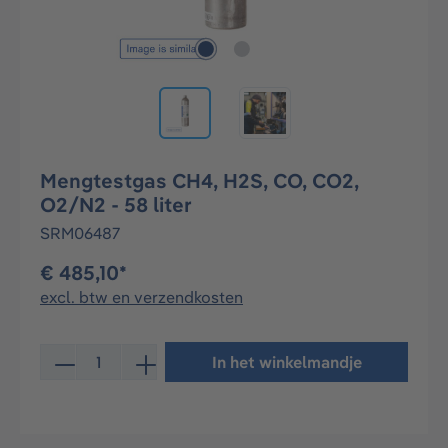
Mengtestgas CH4, H2S, CO, CO2,
O2/N2 - 58 liter
SRM06487
€ 485,10*
excl. btw en verzendkosten
Producthoeveelheid: Voer de gewenste hoeveelheid in 
In het winkelmandje