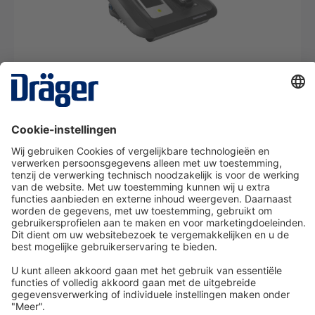
X-dock Set 5300 voor de X-am 2/5x00 serie
SRM08911
Van € 22,31* per dag
Details
Technologie
voor het leven