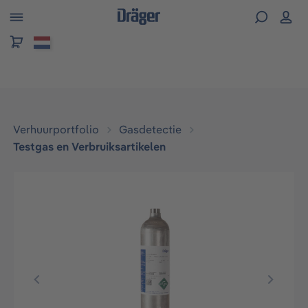
hoofdinhoud
Verhuurportfolio
Gasdetectie
Testgas en Verbruiksartikelen
Afbeeldingengalerij overslaan