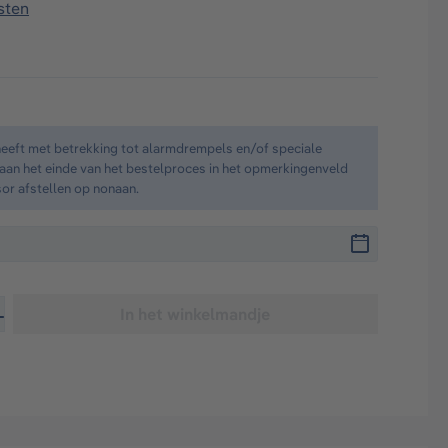
sten
heeft met betrekking tot alarmdrempels en/of speciale
e aan het einde van het bestelproces in het opmerkingenveld
sor afstellen op nonaan.
er de gewenste hoeveelheid in of gebruik de knoppen om de
In het winkelmandje