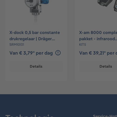
X-dock 0,5 bar constante
X-am 8000 compl
drukregelaar | Dräger
pakket - infrarood
Rental Shop
SRM10131
Ex/CO2, O2, CO, H
KIT5
Van € 3,79* per dag
Van € 39,21* per
Details
Details
Service-Hot