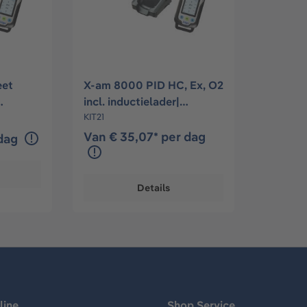
eet
X-am 8000 PID HC, Ex, O2
incl. inductielader|
2S
Compleet pakket
KIT21
Van € 35,07* per dag
 dag
Details
line
Shop Service