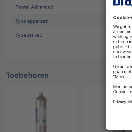
Rental Advanced:
Yes
Type apparaat:
X-dock
Type artikel:
Huurartik
Toebehoren