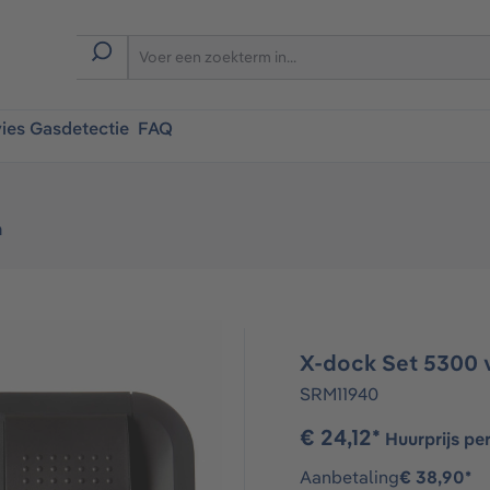
ies Gasdetectie
FAQ
n
X-dock Set 5300 
SRM11940
€ 24,12*
Huurprijs pe
Aanbetaling
€ 38,90*