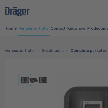
oekopdracht
Ga naar de hoofdnavigatie
Home
Verhuurportfolio
Contact
Knowhow
Productadv
Verhuurportfolio
Gasdetectie
Complete pakkette
Afbeeldingengalerij overslaan