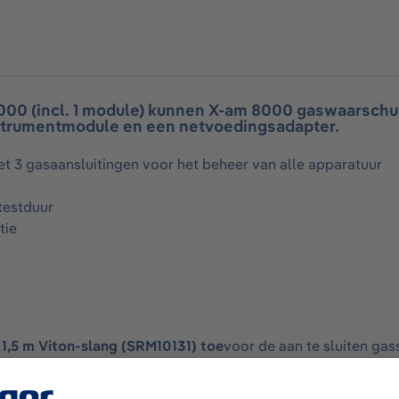
000 (incl. 1 module) kunnen X-am 8000 gaswaarsch
nstrumentmodule en een netvoedingsadapter.
t 3 gasaansluitingen voor het beheer van alle apparatuur
testduur
tie
 1,5 m Viton-slang (SRM10131) toe
voor de aan te sluiten gas
ite. Volg de
link
.