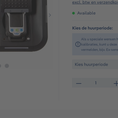
excl. btw en verzendko
Available
Kies de huurperiode:
Als u speciale wensen 
kalibraties, kunt u dez
vermelden, bijv. Ex-sen
Producthoeveelheid: Vo