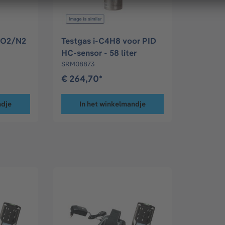
 O2/N2
Testgas i-C4H8 voor PID
HC-sensor - 58 liter
SRM08873
€ 264,70*
ndje
In het winkelmandje