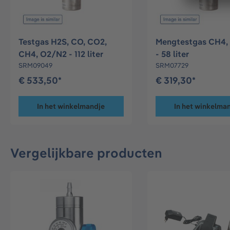
Testgas H2S, CO, CO2,
Mengtestgas CH4,
CH4, O2/N2 - 112 liter
- 58 liter
SRM09049
SRM07729
€ 533,50*
€ 319,30*
In het winkelmandje
In het winkelma
Vergelijkbare producten