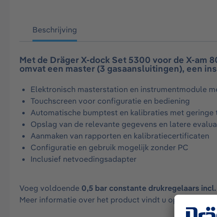
Beschrijving
Met de Dräger X-dock Set 5300 voor de X-am 8
omvat een master (3 gasaansluitingen), een i
Elektronisch masterstation en instrumentmodule me
Touchscreen voor configuratie en bediening
Automatische bumptest en kalibraties met geringe 
Opslag van de relevante gegevens en latere evalua
Aanmaken van rapporten en kalibratiecertificaten
Configuratie en gebruik mogelijk zonder PC
Inclusief netvoedingsadapter
Voeg voldoende
0,5 bar constante drukregelaars incl.
Meer informatie over het product vindt u op onze webs