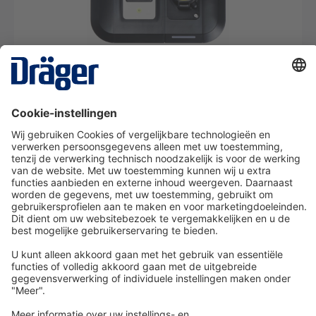
X-dock Set 5300 voor de Pac-serie
SRM09205
Van € 22,31* per dag
Details
Technologie
voor het leven
Service-Hotline