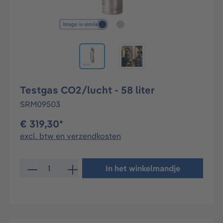
Testgas CO2/lucht - 58 liter
SRM09503
€ 319,30*
excl. btw en verzendkosten
Producthoeveelheid: Voer de gewenste hoeveelheid in 
In het winkelmandje