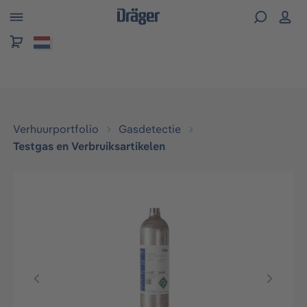
hoofdinhoud
Verhuurportfolio
Gasdetectie
Testgas en Verbruiksartikelen
Afbeeldingengalerij overslaan