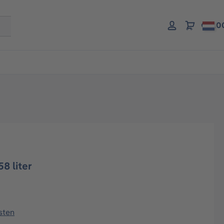
€ 0,0
8 liter
sten