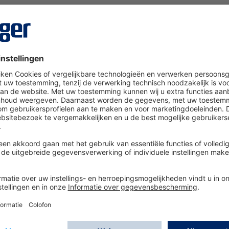
Bumptest Station en het Dräger X-dock.
et
apart verzonden
. De
levertijd bedraagt 3-4 dagen, afhank
materiaal