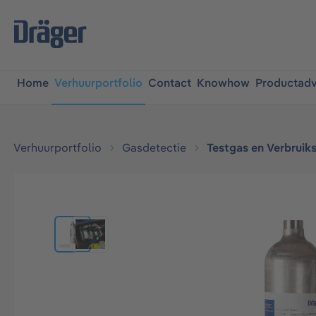
oekopdracht
Ga naar de hoofdnavigatie
Home
Verhuurportfolio
Contact
Knowhow
Productadv
Verhuurportfolio
Gasdetectie
Testgas en Verbruiks
Afbeeldingengalerij overslaan