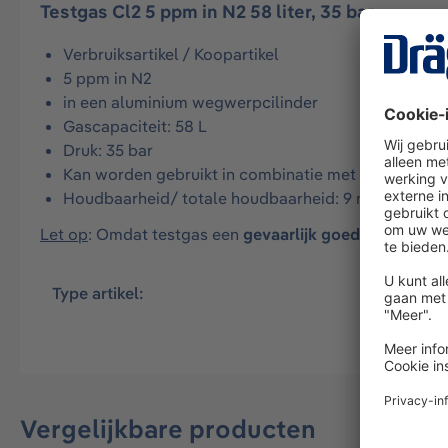
Testgas Cl2 5 ppm in N2 58 liter, 35 bar
Verbruiksartikel / Koopartikel
5 ppm in N2
in een aluminium wegwerpcilinder
Gascapaciteit: 58 L
Druk: 35 bar
Kan worden gebruikt in combinatie met het Dräger 
Houdbaarheid/ totale houdbaarheid: 9 maanden
Let op
: Omdat testgas een
gevaarlijk goed is
, wordt h
Type artikel:
Verbruiks
Vergelijkbare producten