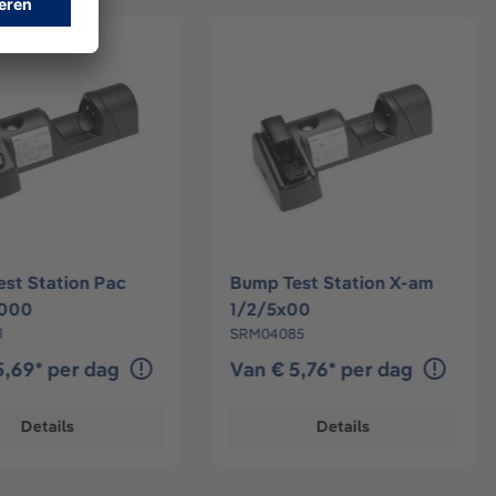
st Station Pac
Bump Test Station X-am
000
1/2/5x00
1
SRM04085
5,69* per dag
Van € 5,76* per dag
Details
Details