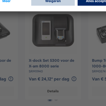
oor de
X-dock Set 5300 voor de
Bump Te
X-am 8000 serie
1000-8
SRM11940
SRM0574
 dag
Van € 24,12* per dag
Van € 
Details