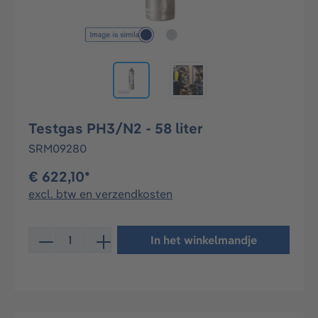
Testgas PH3/N2 - 58 liter
SRM09280
€ 622,10*
excl. btw en verzendkosten
Producthoeveelheid: Voer de gewenste hoeveelheid in 
In het winkelmandje