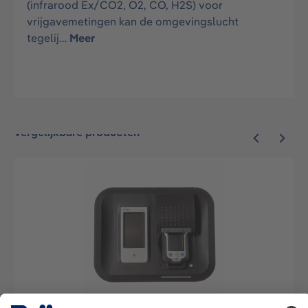
(infrarood Ex/CO2, O2, CO, H2S) voor
vrijgavemetingen kan de omgevingslucht
tegelij…
Meer
Vergelijkbare producten