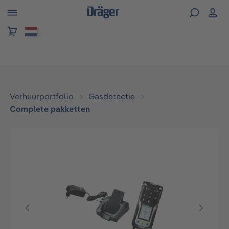
hoofdinhoud
Verhuurportfolio
Gasdetectie
Complete pakketten
Afbeeldingengalerij overslaan