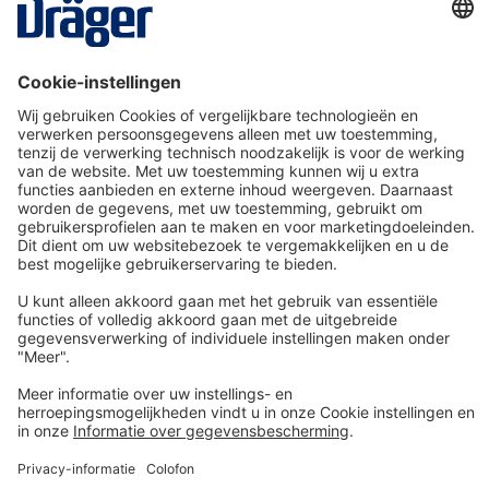
X-dock Set 5300 voor de X-am 8000 serie
SRM11940
Van € 24,12* per dag
Details
Technologie
voor het leven
Service-Hotline
Shop Service
Informatie over