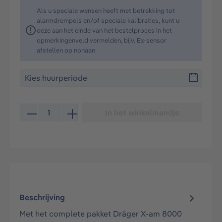
Als u speciale wensen heeft met betrekking tot
alarmdrempels en/of speciale kalibraties, kunt u
deze aan het einde van het bestelproces in het
opmerkingenveld vermelden, bijv. Ex-sensor
afstellen op nonaan.
Producthoeveelheid: Voer de gewenste hoeveelheid in 
In het winkelmandje
Beschrijving
Met het complete pakket Dräger X-am 8000