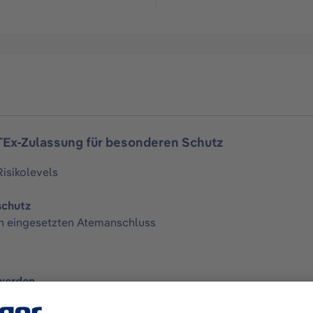
ATEx-Zulassung für besonderen Schutz
isikolevels
schutz
n eingesetzten Atemanschluss
werden.
auf unserer Website. Folgen Sie bitte dem
Link
.