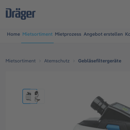
springen
Zur Hauptnavigation springen
Home
Mietsortiment
Mietprozess
Angebot erstellen
Ko
Mietsortiment
Atemschutz
Gebläsefiltergeräte
Bildergalerie überspringen