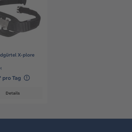
dgürtel X-plore
M
* pro Tag
Details