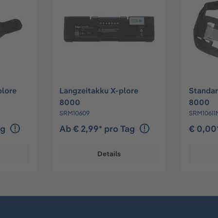
plore
Langzeitakku X-plore
Standar
8000
8000
SRM10609
SRM10611
ag
Ab € 2,99* pro Tag
€ 0,00
Details