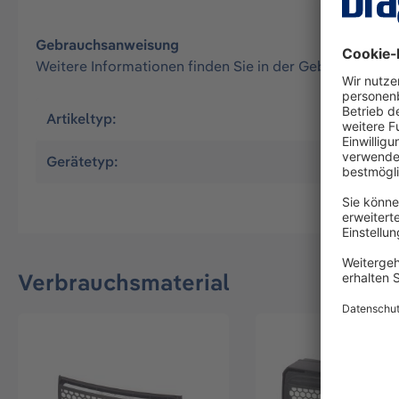
Gebrauchsanweisung
Weitere Informationen finden Sie in der Gebrauchsan
Artikeltyp:
Mietartike
Gerätetyp:
X-plore 
Verbrauchsmaterial