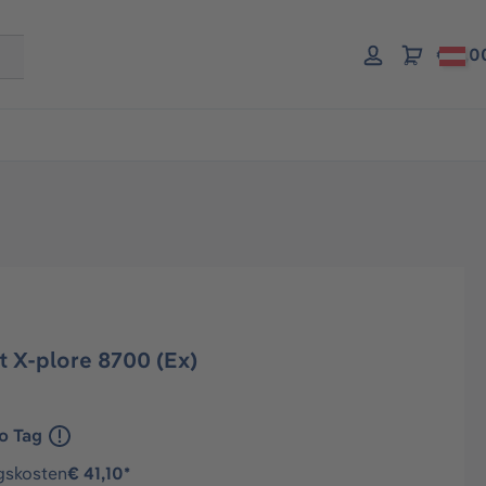
€ 0,0
t X-plore 8700 (Ex)
o Tag
gskosten
€ 41,10*