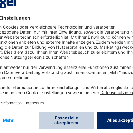
weisung:
Gebrauchanweisung zum Produkt
l
8700