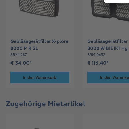
Gebläsegerätfilter X-plore
Gebläsegerätfilter
8000 P R SL
8000 A1B1E1K1 Hg 
SRM11287
SRM10632
€ 34,00*
€ 116,40*
In den Warenkorb
In den Warenk
Zugehörige Mietartikel