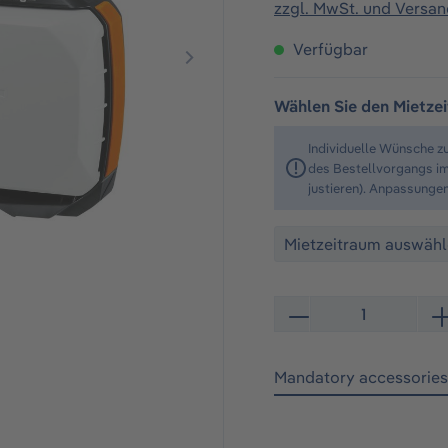
zzgl. MwSt. und Versa
Verfügbar
Wählen Sie den Mietze
Individuelle Wünsche z
des Bestellvorgangs im
justieren). Anpassunge
Produkt Anzahl: Gib de
Mandatory accessories