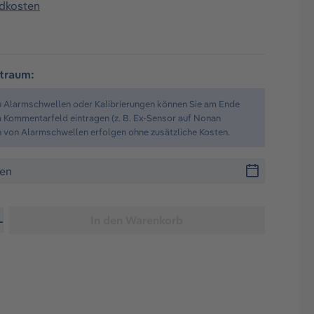
ndkosten
itraum:
u Alarmschwellen oder Kalibrierungen können Sie am Ende
 Kommentarfeld eintragen (z. B. Ex-Sensor auf Nonan
n von Alarmschwellen erfolgen ohne zusätzliche Kosten.
n gewünschten Wert ein oder benutze die Schaltflächen um d
In den Warenkorb