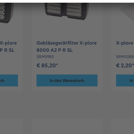
 X-plore
Gebläsegerätfilter X-plore
X-plore
P R SL
8000 A2 P R SL
SRM11983
SRM11288
€ 85,20*
€ 2,20
orb
In den Warenkorb
In