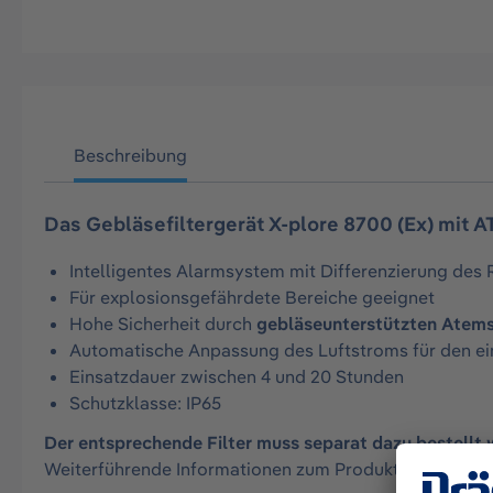
Beschreibung
Das Gebläsefiltergerät X-plore 8700 (Ex) mit 
Intelligentes Alarmsystem mit Differenzierung des R
Für explosionsgefährdete Bereiche geeignet
Hohe Sicherheit durch
gebläseunterstützten Atem
Automatische Anpassung des Luftstroms für den ei
Einsatzdauer zwischen 4 und 20 Stunden
Schutzklasse: IP65
Der entsprechende Filter muss separat dazu bestellt 
Weiterführende Informationen zum Produkt finden Sie 