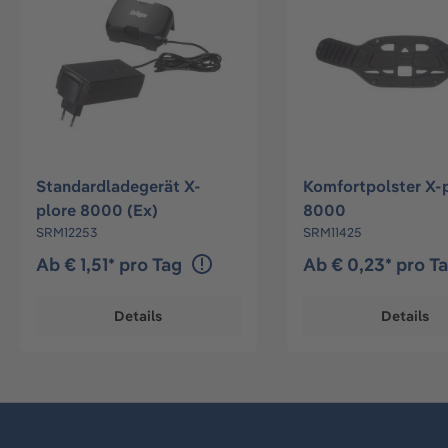
Standardladegerät X-
Komfortpolster X-
plore 8000 (Ex)
8000
SRM12253
SRM11425
Ab € 1,51* pro Tag
Ab € 0,23* pro T
Details
Details